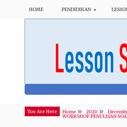
Skip
HOME
PENDIDIKAN
LESSO
to
content
Blog Kepala Sekolah
GusNdol
You Are Here
Home
2020
Decemb
WORKSHOP PENULISAN SOAL