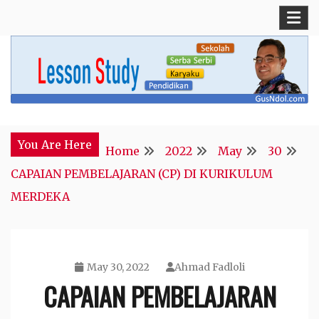
Skip
to
content
Blog Kepala Sekolah
GusNdol
You Are Here
Home
2022
May
30
CAPAIAN PEMBELAJARAN (CP) DI KURIKULUM
MERDEKA
May 30, 2022
Ahmad Fadloli
CAPAIAN PEMBELAJARAN