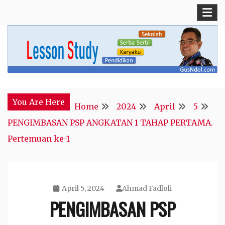
Skip
to
content
Blog Kepala Sekolah
GusNdol
You Are Here
Home
2024
April
5
PENGIMBASAN PSP ANGKATAN 1 TAHAP PERTAMA.
Pertemuan ke-1
April 5, 2024
Ahmad Fadloli
PENGIMBASAN PSP