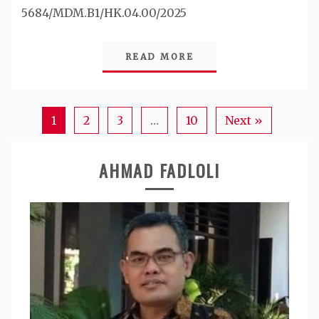
5684/MDM.B1/HK.04.00/2025
READ MORE
1
2
3
…
10
Next »
AHMAD FADLOLI