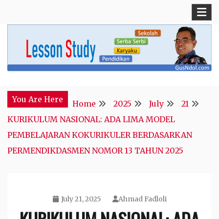
Skip
to
content
Blog Kepala Sekolah
GusNdol
You Are Here
Home
2025
July
21
KURIKULUM NASIONAL: ADA LIMA MODEL
PEMBELAJARAN KOKURIKULER BERDASARKAN
PERMENDIKDASMEN NOMOR 13 TAHUN 2025
July 21, 2025
Ahmad Fadloli
KURIKULUM NASIONAL: ADA