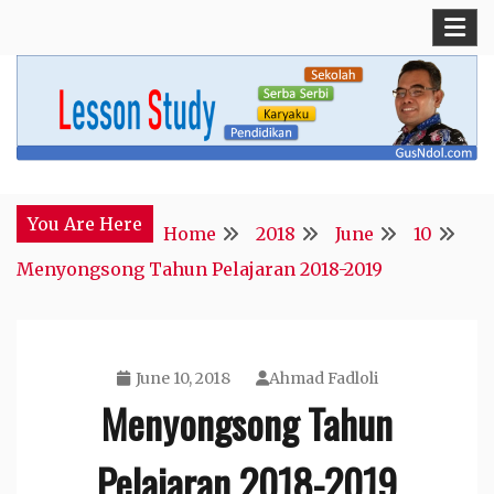
Skip
to
content
Blog Kepala Sekolah
GusNdol
You Are Here
Home
2018
June
10
Menyongsong Tahun Pelajaran 2018-2019
June 10, 2018
Ahmad Fadloli
Menyongsong Tahun
Pelajaran 2018-2019