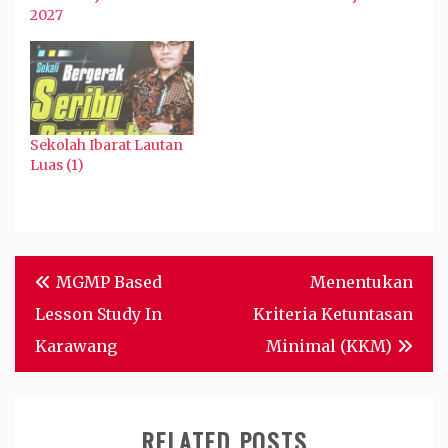
2027
Sekolah Ibarat Lautan
Luas (1)
Post
MGMP Based
Menentukan
navigation
Lesson Study In
Kriteria Ketuntasan
Karawang
Minimal (KKM)
RELATED POSTS