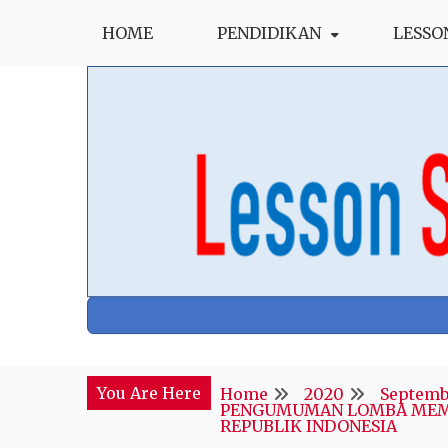
Skip
HOME
PENDIDIKAN
LESSO
to
content
Blog Kepala Sekolah
GusNdol
You Are Here
Home
2020
Septemb
PENGUMUMAN LOMBA MEMBA
REPUBLIK INDONESIA