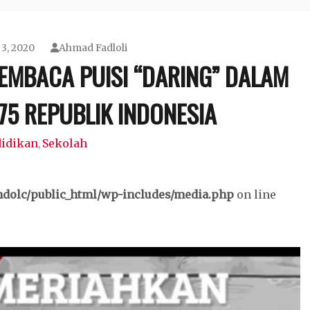
3, 2020
Ahmad Fadloli
MBACA PUISI “DARING” DALAM
75 REPUBLIK INDONESIA
idikan
Sekolah
,
dolc/public_html/wp-includes/media.php
on line