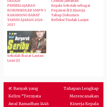
DESAIN
Contoh Jawaban
PEMBELAJARAN
Kepala Sekolah sebagai
KOKURIKULER SMPN 5
Pegawai di E Kinerja
KARAWANG BARAT
Tahap Dokumen
TAHUN AJARAN 2026-
Refleksi Tindak Lanjut
2027
Sekolah Ibarat Lautan
Luas (1)
Post
Banyak yang
Tahapan Lengkap
navigation
Keliru “Ternyata
Merencanakan
Awal Ramadhan 1446
Kinerja Kepala