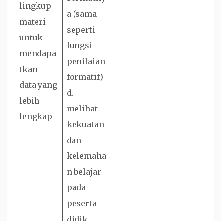
lingkup
a (sama
materi
seperti
untuk
fungsi
mendapa
penilaian
tkan
formatif)
data yang
d.
lebih
melihat
lengkap
kekuatan
dan
kelemaha
n belajar
pada
peserta
didik