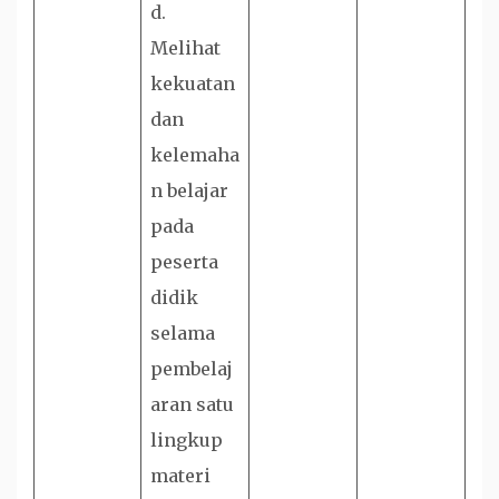
d.
Melihat
kekuatan
dan
kelemaha
n belajar
pada
peserta
didik
selama
pembelaj
aran satu
lingkup
materi