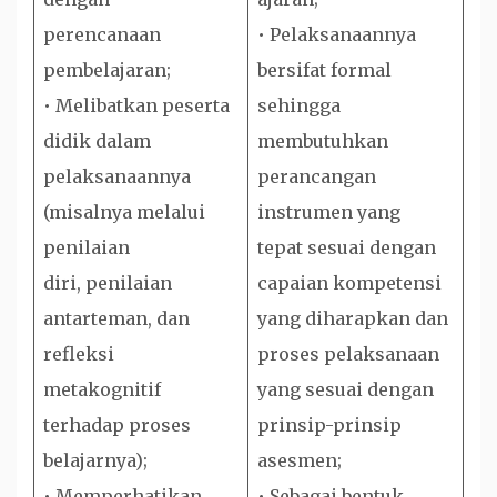
perencanaan
• Pelaksanaannya
pembelajaran;
bersifat formal
• Melibatkan peserta
sehingga
didik dalam
membutuhkan
pelaksanaannya
perancangan
(misalnya melalui
instrumen yang
penilaian
tepat sesuai dengan
diri, penilaian
capaian kompetensi
antarteman, dan
yang diharapkan dan
refleksi
proses pelaksanaan
metakognitif
yang sesuai dengan
terhadap proses
prinsip-prinsip
belajarnya);
asesmen;
• Memperhatikan
• Sebagai bentuk