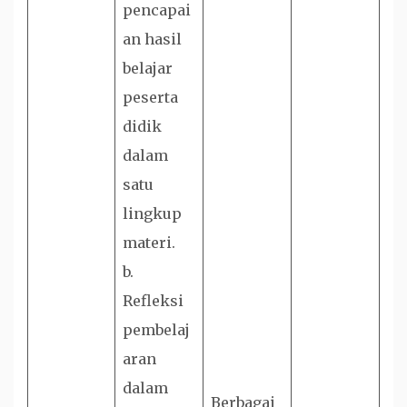
pencapai
an hasil
belajar
peserta
didik
dalam
satu
lingkup
materi.
b.
Refleksi
pembelaj
aran
dalam
Berbagai