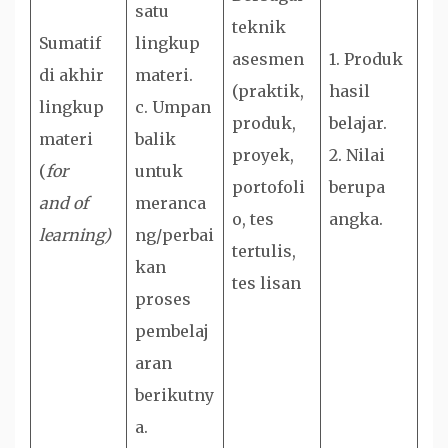
satu
teknik
Sumatif
lingkup
asesmen
1. Produk
di akhir
materi.
(praktik,
hasil
lingkup
c. Umpan
produk,
belajar.
materi
balik
proyek,
2. Nilai
(
for
untuk
portofoli
berupa
and of
meranca
o, tes
angka.
learning)
ng/perbai
tertulis,
kan
tes lisan
proses
pembelaj
aran
berikutny
a.