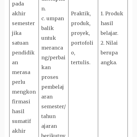
pada
n.
akhir
Praktik,
1. Produk
c. umpan
semester
produk,
hasil
balik
jika
proyek,
belajar.
untuk
satuan
portofoli
2. Nilai
meranca
pendidik
o,
berupa
ng/perbai
an
tertulis.
angka.
kan
merasa
proses
perlu
pembelaj
mengkon
aran
firmasi
semester/
hasil
tahun
sumatif
ajaran
akhir
berikutny