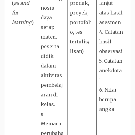
(
as and
produk,
lanjut
nosis
for
proyek,
atas hasil
daya
learning
)
portofoli
asesmen
serap
o, tes
4. Catatan
materi
tertulis/
hasil
peserta
lisan)
observasi
didik
5. Catatan
dalam
anekdota
aktivitas
l
pembelaj
6. Nilai
aran di
berupa
kelas.
angka
e.
Memacu
perubaha