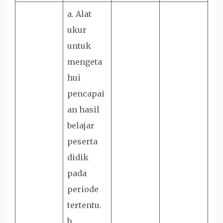
a. Alat
ukur
untuk
mengeta
hui
pencapai
an hasil
belajar
peserta
didik
pada
periode
tertentu.
b.