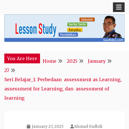
Skip
to
content
Blog Kepala Sekolah
GusNdol
You Are Here
Home
2025
January
27
Seri Belajar_1: Perbedaan assessment as Learning,
assessment for Learning, dan assessment of
learning
January 27, 2025
Ahmad Fadloli