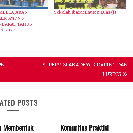
EMBELAJARAN
Sekolah Ibarat Lautan Luas (1)
ER SMPN 5
 BARAT TAHUN
26-2027
PN
SUPERVISI AKADEMIK DARING DAN
LURING
ATED POSTS
n Membentuk
Komunitas Praktisi